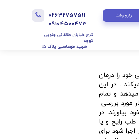
02632757511
رزرو وقت
​​​​​​​09104500473
​کرج خیابان طالقانی جنوبی
کوچه
شهید طهماسبی پلاک 15
و فلوشیپ EBM نام روش درمانی خود را درمان
کند . در این
میدهد و تمام
ار مورد بررسی
د بیاورند. در
طب رایج و یا
اجرا شود برای