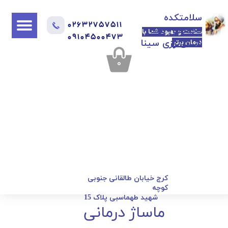
​​​​سلامتکده
02632757511
تخصصی طب
سلامت و بهبود شما با
​​​​​​​09104500473
سنتی رازی سینا
درمان برتر
۰
​کرج خیابان طالقانی جنوبی
کوچه
شهید طهماسبی پلاک 15
ماساژ درمانی