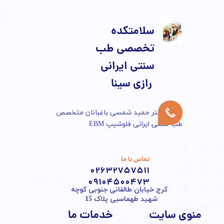
سلامتکده
تخصصی طب
سنتی ایرانی
​​​​​​​ رازی سینا
​مطب دکتر حمید شمسی باغبانان متخصص
طب سنتی ایرانی فلوشیپ EBM
تماس با ما
02632757511
​​​​​​​09104500473
​کرج خیابان طالقانی جنوبی کوچه
شهید طهماسبی پلاک 15
منوی سایت
خدمات ما